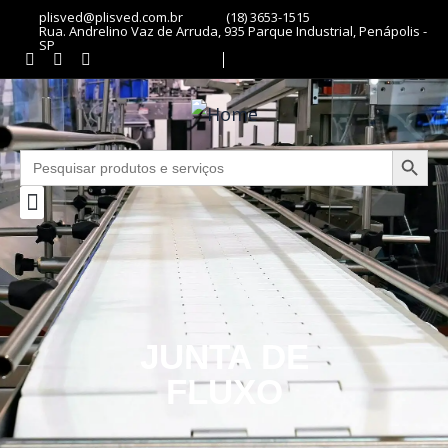
plisved@plisved.com.br
(18) 3653-1515
Rua. Andrelino Vaz de Arruda, 935 Parque Industrial, Penápolis -
SP
Search Butto
Search
for:
JUNTA DE
FLUXO