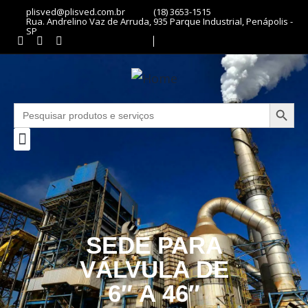
plisved@plisved.com.br
(18) 3653-1515
Rua. Andrelino Vaz de Arruda, 935 Parque Industrial, Penápolis -
SP
Search Butto
Search
for:
SEDE PARA
VÁLVULA DE
6″ A 46″