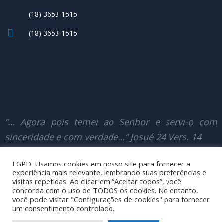
(18) 3653-1515
(18) 3653-1515
“… Agora pois temei ao Senhor e servi-o com
sinceridade e com verdade…” Josué 24 Vers. 14
LGPD: Usamos cookies em nosso site para fornecer a
experiência mais relevante, lembrando suas preferências e
© Copyright 2025 – Todos os Direitos
visitas repetidas. Ao clicar em “Aceitar todos”, você
concorda com o uso de TODOS os cookies. No entanto,
Reservados – Plisved
você pode visitar "Configurações de cookies" para fornecer
um consentimento controlado.
Desenvolvido por: