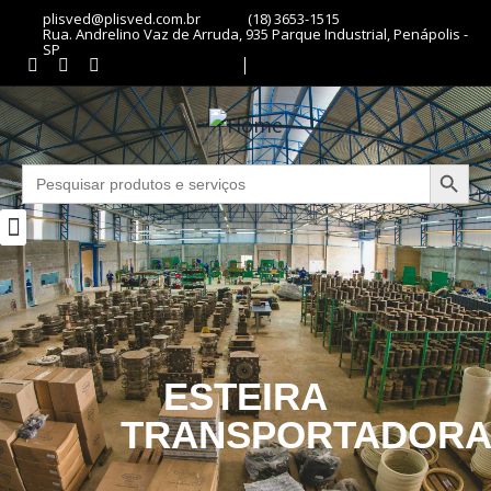
plisved@plisved.com.br
(18) 3653-1515
Rua. Andrelino Vaz de Arruda, 935 Parque Industrial, Penápolis -
SP
Search Butto
Search
for:
ESTEIRA
TRANSPORTADOR