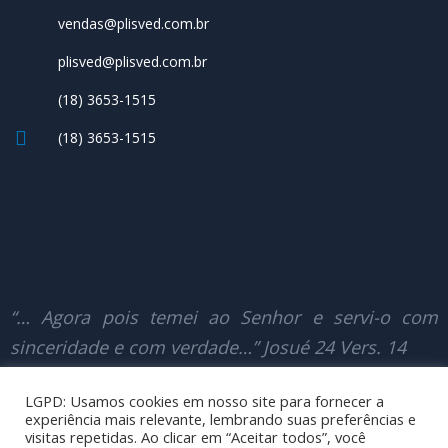
vendas@plisved.com.br
plisved@plisved.com.br
(18) 3653-1515
(18) 3653-1515
“… Agora pois temei ao Senhor e servi-o com
sinceridade e com verdade…” Josué 24 Vers. 14
LGPD: Usamos cookies em nosso site para fornecer a
experiência mais relevante, lembrando suas preferências e
© Copyright 2025 – Todos os Direitos
visitas repetidas. Ao clicar em “Aceitar todos”, você