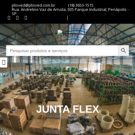
plisved@plisved.com.br
(18) 3653-1515
Rua. Andrelino Vaz de Arruda, 935 Parque Industrial, Penápolis -
SP
Search Butto
Search
for:
JUNTA FLEX