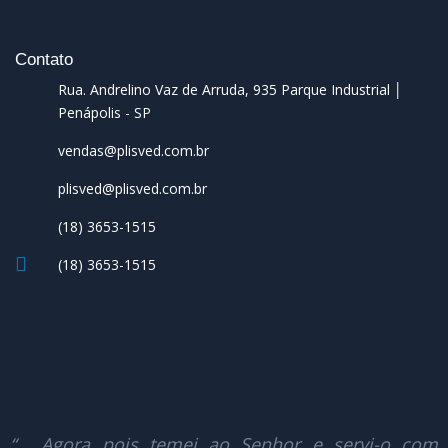
Contato
Rua. Andrelino Vaz de Arruda, 935 Parque Industrial │
Penápolis - SP
vendas@plisved.com.br
plisved@plisved.com.br
(18) 3653-1515
(18) 3653-1515
“… Agora pois temei ao Senhor e servi-o com