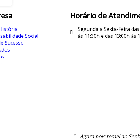
esa
Horário de Atendim
istória
Segunda a Sexta-Feira das
abilidade Social
às 11:30h e das 13:00h às 1
de Sucesso
cados
os
o
“… Agora pois temei ao Senh