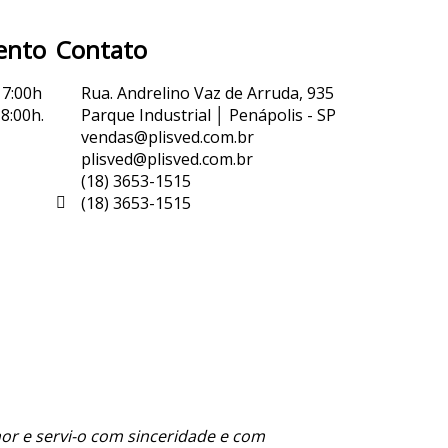
ento
Contato
 7:00h
Rua. Andrelino Vaz de Arruda, 935
8:00h.
Parque Industrial │ Penápolis - SP
vendas@plisved.com.br
plisved@plisved.com.br
(18) 3653-1515
(18) 3653-1515
or e servi-o com sinceridade e com