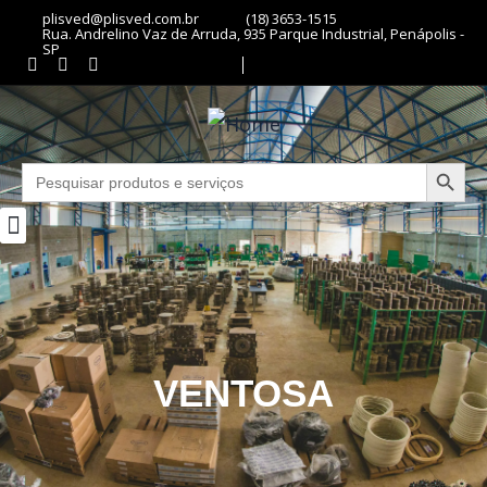
plisved@plisved.com.br
(18) 3653-1515
Rua. Andrelino Vaz de Arruda, 935 Parque Industrial, Penápolis -
SP
Search Butto
Search
for:
VENTOSA