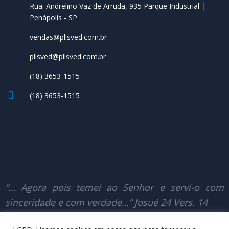
Rua. Andrelino Vaz de Arruda, 935 Parque Industrial │
Penápolis - SP
vendas@plisved.com.br
plisved@plisved.com.br
(18) 3653-1515
(18) 3653-1515
“… Agora pois temei ao Senhor e servi-o com
sinceridade e com verdade…” Josué 24 Vers. 14